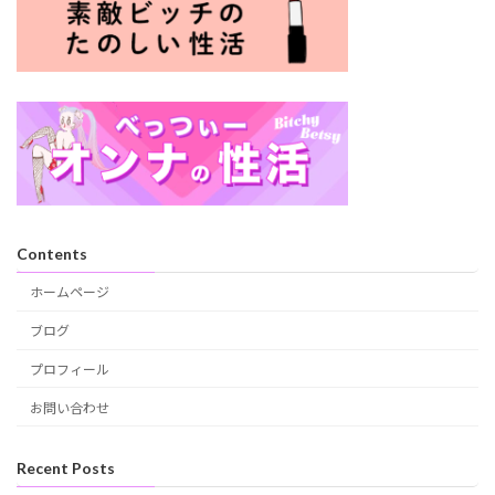
Contents
ホームページ
ブログ
プロフィール
お問い合わせ
Recent Posts