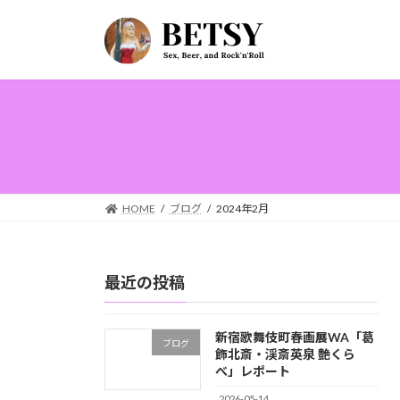
コ
ナ
ン
ビ
テ
ゲ
ン
ー
ツ
シ
へ
ョ
ス
ン
キ
に
ッ
移
プ
動
HOME
ブログ
2024年2月
最近の投稿
新宿歌舞伎町春画展WA「葛
ブログ
飾北斎・渓斎英泉 艶くら
べ」レポート
2026-05-14