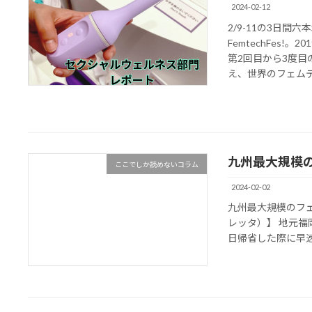
2024-02-12
2/9-11の3日
FemtechFes
第2回目から3度
え、世界のフェムテッ
九州最大規模
ここでしか読めないコラム
2024-02-02
九州最大規模のフェ
レッタ）】 地元福岡に
日帰省した際に早速お