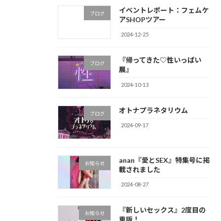
イベントレポート：フェムケ
ブログ
アSHOPツアー
2024-12-25
『帰ってきた♡性いっぱい
ブログ
展』
2024-10-13
オトナプラネタリウム
ブログ
2024-09-17
anan『愛とSEX』特集号に掲
お知らせ
載されました
2024-08-27
『新しいセックス』2度目の
お知らせ
重版！