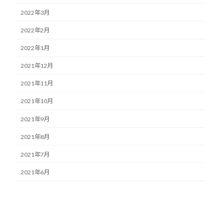
2022年3月
2022年2月
2022年1月
2021年12月
2021年11月
2021年10月
2021年9月
2021年8月
2021年7月
2021年6月