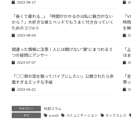
2023-08-17
2
「長くて疲れる…」「時間がかかるのは私に魅力がない
「V
から？」大好きな彼とベッドでもうまく付き合っていく
時用
ためのコツ6つ
を解
2023-08-04
2
間違った情報に注意！人には聞けない"潮"にまつわる５
「上
つの疑問にアンサー
はま
2023-07-07
2
「◯◯君の型を取ってバイブにしたい」公開されたら赤
「言
面すぎるエッチな手紙
策っ
2023-06-22
2
外部コラム
カテゴリー
arweb
コミュニケーション
セックスレス
タグ