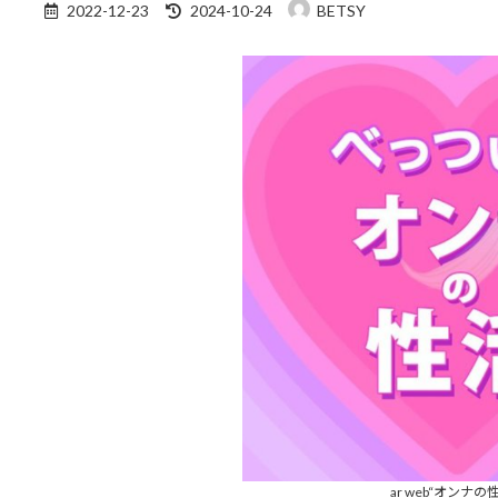
最
2022-12-23
2024-10-24
BETSY
終
更
新
日
時
:
ar web“オンナの