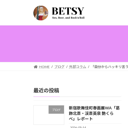
コ
ナ
ン
ビ
テ
ゲ
ン
ー
ツ
シ
へ
ョ
ス
ン
キ
に
ッ
移
プ
動
HOME
ブログ
外部コラム
「自分からハッキリ言
最近の投稿
新宿歌舞伎町春画展WA「葛
ブログ
飾北斎・渓斎英泉 艶くら
べ」レポート
2026-05-14