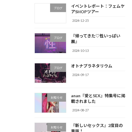
イベントレポート：フェムケ
ブログ
アSHOPツアー
2024-12-25
『帰ってきた♡性いっぱい
ブログ
展』
2024-10-13
オトナプラネタリウム
ブログ
2024-09-17
anan『愛とSEX』特集号に掲
お知らせ
載されました
2024-08-27
『新しいセックス』2度目の
お知らせ
重版！